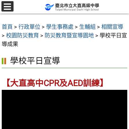
跳
至
選
單
主
首頁
>
行政單位
>
學生事務處
>
生輔組
>
相關宣導
要
>
校園防災教育
>
防災教育暨宣導園地
>
學校平日宣
內
導成果
容
區
學校平日宣導
【大直高中CPR及AED訓練】