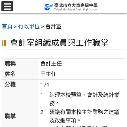
跳
至
選
單
主
首頁
>
行政單位
>
會計室
要
內
會計室組織成員與工作職掌
容
區
職稱
會計主任
姓名
王主任
分機
171
綜理本校預算、會計及統計業
務。
研議有關本校主計業務之建議
職掌
及改進事項。