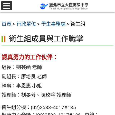
跳
至
選
單
主
首頁
>
行政單位
>
學生事務處
>
衛生組
要
內
衛生組成員與工作職掌
容
區
認真努力的工作伙伴：
組長：劉芸函 老師
副組長：廖培良 老師
幹事：李恩惠 小姐
護理師：劉晏蓉、陳玫吟 護理師
衛生組分機：(02)2533-4017#135