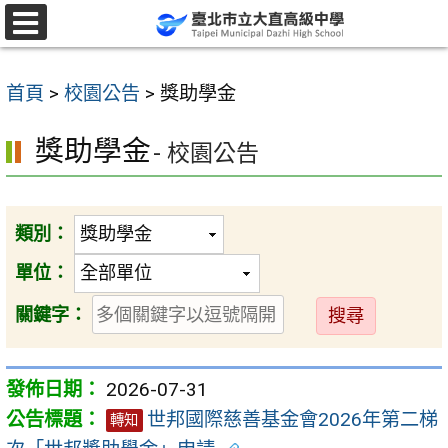
跳
至
選
單
主
首頁
>
校園公告
>
獎助學金
要
內
獎助學金
- 校園公告
容
區
類別：
單位：
送
關鍵字：
出
2026-07-31
世邦國際慈善基金會2026年第二梯
轉知