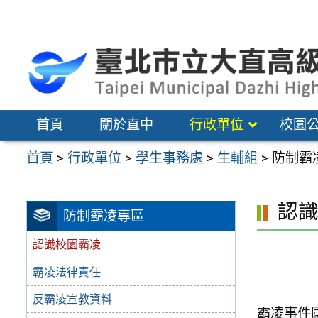
跳
至
主
要
內
容
首頁
關於直中
行政單位
校園
區
首頁
>
行政單位
>
學生事務處
>
生輔組
>
防制霸
認
防制霸凌專區
認識校園霸凌
霸凌法律責任
反霸凌宣教資料
霸凌事件