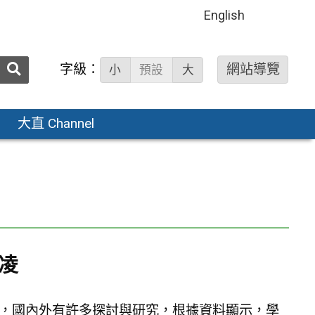
English
送出
字級：
網站導覽
小
預設
大
搜
尋：
大直 Channel
凌
，國內外有許多探討與研究，根據資料顯示，學