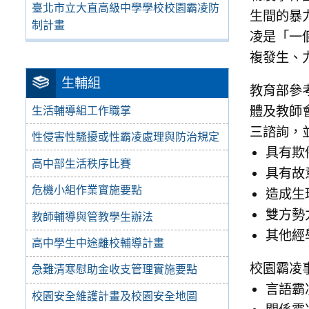
臺北市立大直高級中學學校校園霸凌防
生間的暴力
制計畫
凌是「一
複發生、
生輔組
教育部參考
體及教師
生活輔導組工作職掌
三諮詢，
性侵害性騷擾或性霸凌處理與防治規定
具有欺
高中部生活秩序比賽
具有故
危機小組作業實施要點
造成生
雙方勢
教師輔導與管教學生辦法
其他經
高中學生中途離校輔導計畫
校園霸凌
急難清寒慰助金收支管理實施要點
言語霸
校園安全維護計畫及校園安全地圖