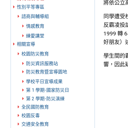
將依公立
性別平等專區
同學遭受
諮商與輔導組
反霸凌投訴
情感教育
1999 
練愛講堂
好朋友）
相關宣導
校園防災教育
學生間的
防災資訊服務站
響，因此
防災教育暨宣導園地
學校平日宣導成果
第 1 學期-國家防災日
第 2 學期-防災演練
全民國防教育
校園反毒
交通安全教育