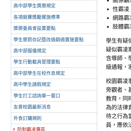
關係霸
高中部學生獎懲規定
性霸凌
各項競賽獎勵實施標準
網路霸
肢體霸
獎懲委員會設置要點
學生懲罰存記暨改過銷過實施要點
學生有疑
疑似霸凌
高中部服儀規定
含導師、
學生行動載具管理要點
級通報，
高中部學生在校作息規定
校園霸凌
高中學生請假規定
旁觀者、
學生打工諮詢單一窗口
教育，同
為的法律
友善校園最新消息
待之行為
外食訂購規則
員，應依
防制霸凌專區