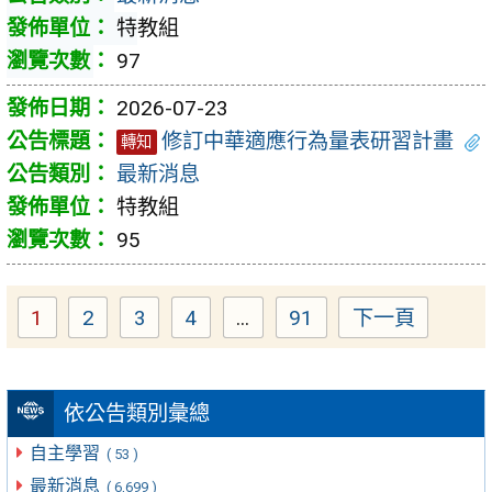
特教組
97
2026-07-23
修訂中華適應行為量表研習計畫
轉知
最新消息
特教組
95
1
2
3
4
...
91
下一頁
Page
Page
Page
Page
Page
依公告類別彙總
自主學習
( 53 )
最新消息
( 6,699 )