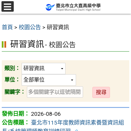
跳
至
選
單
主
首頁
>
校園公告
>
研習資訊
要
內
研習資訊
- 校園公告
容
區
類別：
單位：
送
關鍵字：
出
2026-08-06
臺北市115年度教師資訊素養暨資訊組