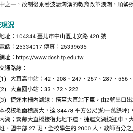
中之一，改制後乘著波濤洶湧的教育改革浪潮，順勢
校現況
地址：104344 臺北市中山區北安路 420 號
電話：25334017 傳真：25339635
網址：https://www.dcsh.tp.edu.tw
交通路線：
大直高中站：42、208、247、267、287、556
大直國小站：33、72、222
捷運木柵內湖線：搭至大直站下車，由2號出口出
本校校地面積廣大，達 34478 平方公尺(約一萬餘
內湖；緊鄰大直橋接復北地下道，捷運文湖線通車，大
班、國中部 27 班，全校學生約 2000 人，教師