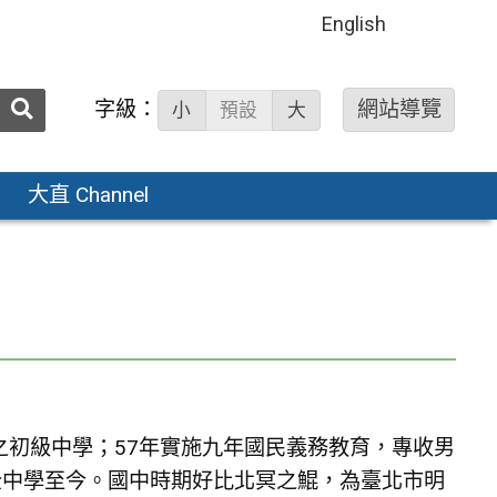
English
送出
字級：
網站導覽
小
預設
大
搜
尋：
大直 Channel
之初級中學；57年實施九年國民義務教育，專收男
完全中學至今。國中時期好比北冥之鯤，為臺北市明