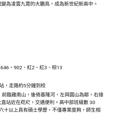
蛻變為凌雲九霄的大鵬鳥，成為新世紀新高中。
、646、902、紅2、紅3、棕13
站，走路約5分鐘到校
坪)，前臨雞南山，後倚基隆河，左與圓山為鄰，右接
直站近在咫尺，交通便利。高中部班級數 30
百分之六十以上具有碩士學歷，不僅專業度夠，師生相