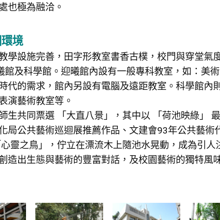
處也極為融洽。
園環境
教學設施完善，田字形教室書香古樸，校門與穿堂氣
曦館及科學館。迎曦館內設有一般專科教室，如：美
時代的需求，館內另設有電腦及遠距教室。科學館內
表演藝術教室等。
師生共同票選 「大直八景」，其中以 「荷池映綠」
化局公共藝術巡迴展推薦作品、文建會93年公共藝術
「心靈之鳥」，佇立在漂流木上隨池水晃動，成為引人
創造出生態與藝術的豐富對話，及校園藝術的獨特風