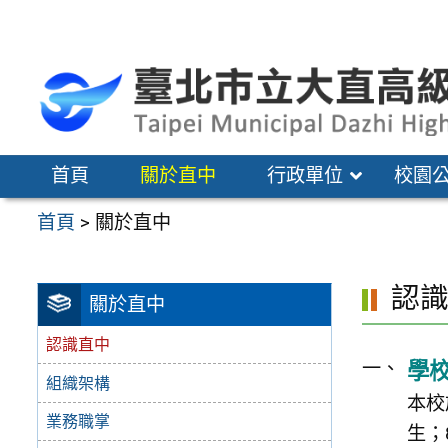
跳
至
主
要
內
容
首頁
關於直中
行政單位
校園
區
首頁
>
關於直中
認
關於直中
認識直中
學
組織架構
本校
業務職掌
生；