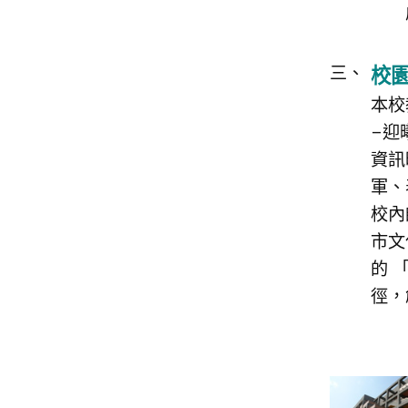
校
本校
–迎
資訊
軍、
校內
市文
的 
徑，