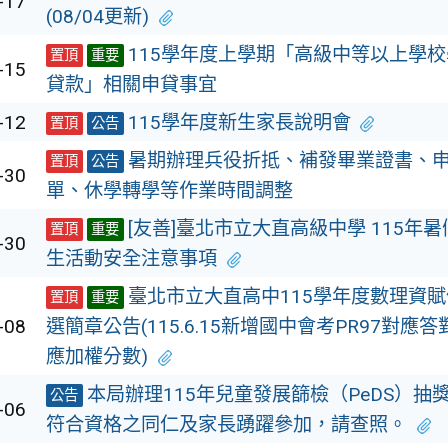
-17
(08/04更新)
115學年度上學期「高級中等以上學
置頂
重要
-15
貸款」相關申貸事宜
-12
115學年度新生家長說明會
置頂
公告
暑期辦理兵役折抵、補發畢業證書、
置頂
公告
-30
單、休學轉學等作業時間調整
[友善]臺北市立大直高級中學 115年
置頂
重要
-30
生活動安全注意事項
臺北市立大直高中115學年度數理資
置頂
重要
-08
選簡章公告(115.6.15新增國中會考PR97對應答
應加權分數)
本局辦理115年兒童發展篩檢（PeDS）抽
公告
-06
符合資格之同仁及家長踴躍參加，請查照。