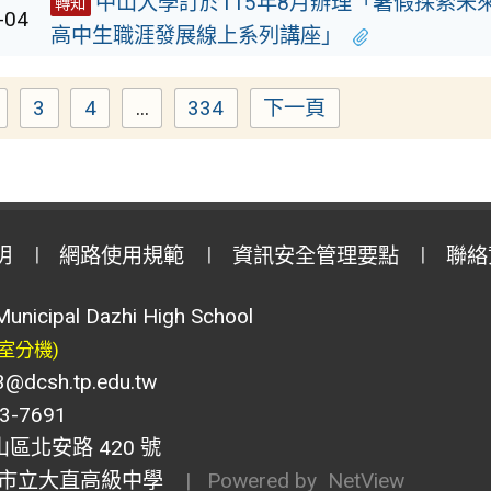
中山大學訂於115年8月辦理「暑假探索未來
轉知
-04
高中生職涯發展線上系列講座」
3
4
...
334
下一頁
Page
Page
Page
Page
明
網路使用規範
資訊安全管理要點
聯絡
Municipal Dazhi High School
室分機)
csh.tp.edu.tw
-7691
山區北安路 420 號
市立大直高級中學
| Powered by
NetView