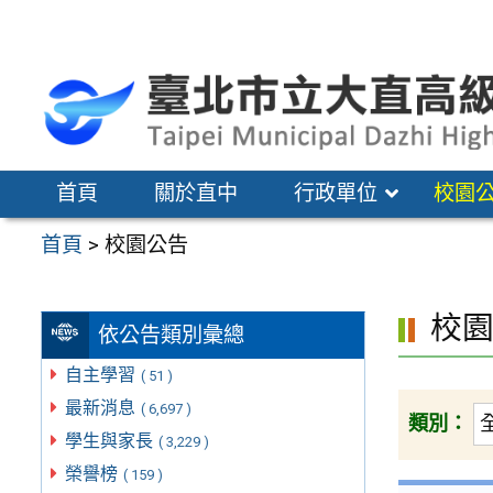
跳
至
主
要
內
容
首頁
關於直中
行政單位
校園
區
首頁
>
校園公告
校
依公告類別彙總
自主學習
( 51 )
最新消息
( 6,697 )
類別：
學生與家長
( 3,229 )
榮譽榜
( 159 )