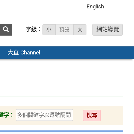
English
送出
字級：
網站導覽
小
預設
大
搜
尋：
大直 Channel
送
鍵字：
出