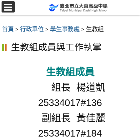
跳
至
選
單
主
首頁
>
行政單位
>
學生事務處
>
生教組
要
內
生教組成員與工作執掌
容
區
生教組成員
組長 楊道凱
25334017#136
副組長 黃佳麗
25334017#184