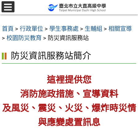
跳
至
選
單
主
首頁
>
行政單位
>
學生事務處
>
生輔組
>
相關宣導
要
>
校園防災教育
>
防災資訊服務站
內
容
防災資訊服務站簡介
區
這裡提供您
消防施政措施、宣導資料
及風災、震災、火災、爆炸時災情
與應變處置訊息