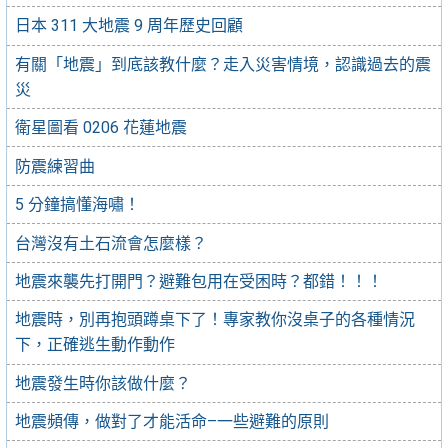
日本 311 大地震 9 周年歷史回顧
有關「地震」到底該教什麼？走入災害情境，認識過去的震
災
衛星圖看 0206 花蓮地震
防震練習曲
5 分鐘搞懂海嘯！
台灣沒有土石流會怎麼樣？
地震來襲先打開門？避難包用在受困時？都錯！！！
地震時，別再抱頭蹲桌下了！專家教你沒桌子的各種情況
下，正確逃生動作動作
地震發生時你該做什麼？
地震頻傳，做對了才能活命–一些避難的原則