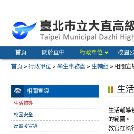
跳
至
主
要
內
容
首頁
關於直中
行政單位
校園
區
首頁
>
行政單位
>
學生事務處
>
生輔組
>
相關宣
生
相關宣導
生活輔導
生活輔導
校園安全
的範圍。
反霸凌宣導
教官在執行生