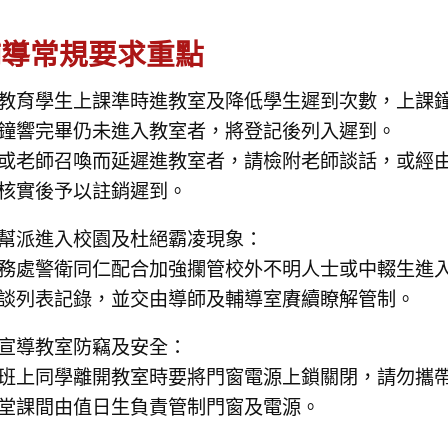
輔導常規要求重點
教育學生上課準時進教室及降低學生遲到次數，上課
鐘響完畢仍未進入教室者，將登記後列入遲到。
或老師召喚而延遲進教室者，請檢附老師談話，或經
核實後予以註銷遲到。
幫派進入校園及杜絕霸凌現象：
務處警衛同仁配合加強攔管校外不明人士或中輟生進
談列表記錄，並交由導師及輔導室賡續瞭解管制。
宣導教室防竊及安全：
班上同學離開教室時要將門窗電源上鎖關閉，請勿攜
堂課間由值日生負責管制門窗及電源。