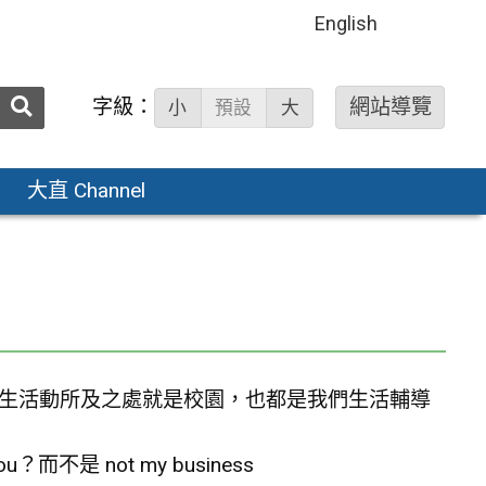
English
送出
字級：
網站導覽
小
預設
大
搜
尋：
大直 Channel
生活動所及之處就是校園，也都是我們生活輔導
不是 not my business