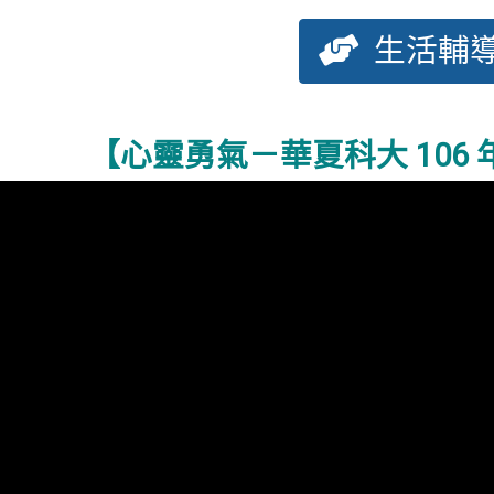
生活輔
【心靈勇氣－華夏科大 106