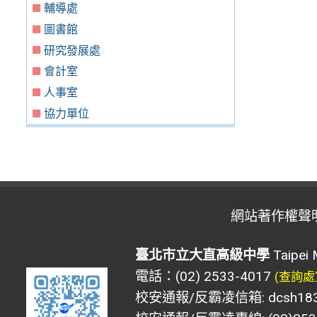
輔導處
圖書館
研究發展處
會計室
人事室
協力單位
網站著作權聲
臺北市立大直高級中學
Taipei 
電話：(02) 2533-4017
(查詢處
校安通報/反霸凌信箱: dcsh183@d