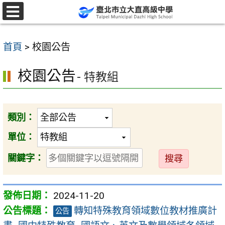
跳
至
選
單
主
首頁
>
校園公告
要
內
校園公告
- 特教組
容
區
類別：
單位：
送
關鍵字：
出
2024-11-20
轉知特殊教育領域數位教材推廣計
公告