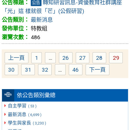
轉知研習訊息-資優教育社群講座
公告
「光」這 樣就很「芒」(公假研習)
最新消息
特教組
486
上一頁
1
...
26
27
28
29
Page
Page
Page
Page
Page
30
31
32
...
46
下一頁
Page
Page
Page
Page
依公告類別彙總
自主學習
( 53 )
最新消息
( 6,699 )
學生與家長
( 3,230 )