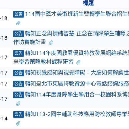
標題
114國中藝才美術班新生暨轉學生聯合招
公告
-18
轉知正念與情緒智慧-正念在情障學生輔導
公告
-18
作坊實施計畫
轉知114年度國教署優質特教發展網絡系
公告
-17
臺學習策略教材課程研習
-17
轉知視覺感知與視覺障礙：大腦如何解讀世
公告
-17
轉知臺北市東區特教資源中心電話諮詢服務
公告
轉知114年度身障學生學用合一校園科系
公告
-17
轉知113-2國中輔助科技應用跨校教師專
公告
-14