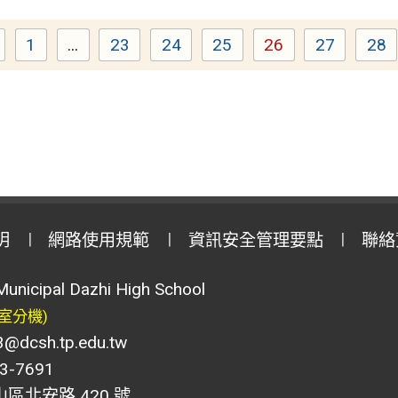
1
...
23
24
25
26
27
28
Page
Page
Page
Page
Page
Page
Pa
明
網路使用規範
資訊安全管理要點
聯絡
Municipal Dazhi High School
室分機)
csh.tp.edu.tw
-7691
山區北安路 420 號