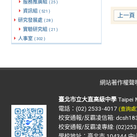
服務推廣組
( 25 )
資訊組
( 521 )
上一頁
研究發展處
( 28 )
實驗研究組
( 21 )
人事室
( 302 )
網站著作權聲
臺北市立大直高級中學
Taipei 
電話：(02) 2533-4017
(查詢處
校安通報/反霸凌信箱: dcsh183@d
校安通報/反霸凌專線: (02)2533
學校地址：臺北市 104344 中