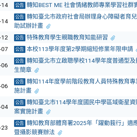
-14
轉知BEST ME 社會情緒教師專業學習社群
公告
轉知臺北市政府社會局辦理身心障礙者育兒
公告
-14
助試辦計畫
-12
特殊教育學生親職教育知能研習
公告
-07
本校113學年度第2學期縮短修業年限申請
公告
轉知臺北市立啟聰學校114學年度普通型
公告
-06
生簡章
轉知114年度學前階段教育人員特殊教育
公告
-06
施計畫
轉知臺北市114學年度國民中學區域衛星
公告
-04
案實施計畫
轉知教育部體育署2025年「躍動莪行」適
公告
-23
暨攝影競賽辦法