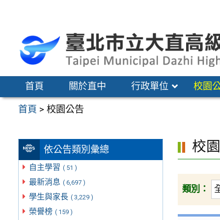
跳
至
主
要
內
容
首頁
關於直中
行政單位
校園
區
首頁
>
校園公告
校
依公告類別彙總
自主學習
( 51 )
最新消息
( 6,697 )
類別：
學生與家長
( 3,229 )
榮譽榜
( 159 )