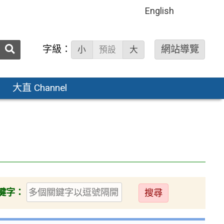
English
送出
字級：
網站導覽
小
預設
大
搜
尋：
大直 Channel
送
鍵字：
出