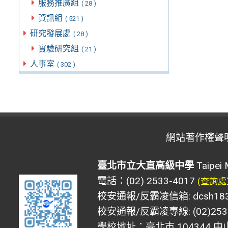
服務推廣組
( 28 )
資訊組
( 521 )
研究發展處
( 28 )
實驗研究組
( 21 )
人事室
( 302 )
網站著作權聲
臺北市立大直高級中學
Taipei 
電話：(02) 2533-4017
(查詢處
校安通報/反霸凌信箱: dcsh183@d
校安通報/反霸凌專線: (02)2533
學校地址：臺北市 104344 中