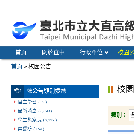
跳
至
主
要
內
容
首頁
關於直中
行政單位
校園
區
首頁
>
校園公告
校
依公告類別彙總
自主學習
( 53 )
最新消息
( 6,698 )
類別：
學生與家長
( 3,229 )
榮譽榜
( 159 )