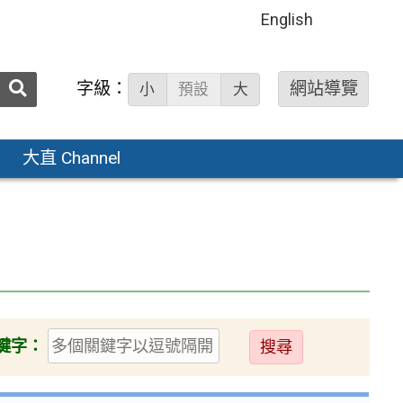
English
送出
字級：
網站導覽
小
預設
大
搜
尋：
大直 Channel
送
鍵字：
出