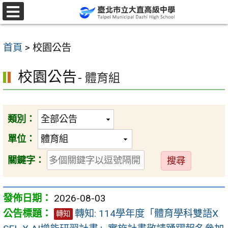
跳
至
選
單
主
首頁
>
校園公告
要
內
校園公告
- 體育組
容
區
類別：
單位：
送
關鍵字：
出
2026-08-03
轉知: 114學年度「體育學科雙語X
轉知