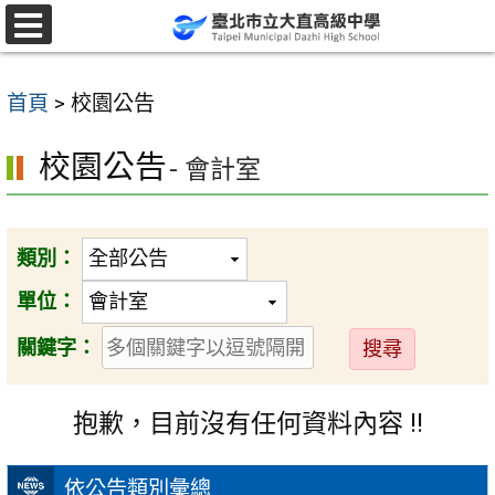
跳
至
選
單
主
首頁
>
校園公告
要
內
校園公告
- 會計室
容
區
類別：
單位：
送
關鍵字：
出
抱歉，目前沒有任何資料內容 !!
依公告類別彙總