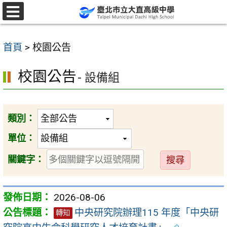
跳
至
選
單
主
首頁
>
校園公告
要
內
校園公告
- 設備組
容
區
類別：
單位：
送
關鍵字：
出
2026-08-06
中央研究院辦理115 年度「中央研
轉知