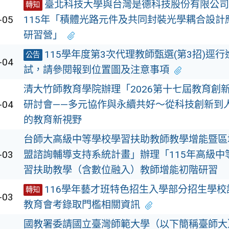
臺北科技大學與台灣是德科技股份有限公司
轉知
-05
115年「積體光路元件及共同封裝光學耦合設計
研習營」
115學年度第3次代理教師甄選(第3招)逕行
公告
-04
試，請參閱報到位置圖及注意事項
清大竹師教育學院辦理「2026第十七屆教育創新
-04
研討會——多元協作與永續共好～從科技創新到人
的教育新視野
台師大高級中等學校學習扶助教師教學增能暨區
-03
盟諮詢輔導支持系統計畫」辦理「115年高級中
習扶助教學（含數位融入）教師增能初階研習
116學年藝才班特色招生入學部分招生學校
轉知
-03
教育會考錄取門檻相關資訊
國教署委請國立臺灣師範大學（以下簡稱臺師大