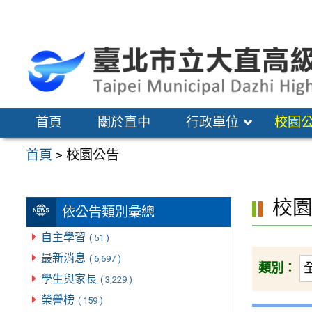
跳
至
主
要
內
容
首頁
關於直中
行政單位
校園
區
首頁
>
校園公告
校
依公告類別彙總
自主學習
( 51 )
最新消息
( 6,697 )
類別：
學生與家長
( 3,229 )
榮譽榜
( 159 )