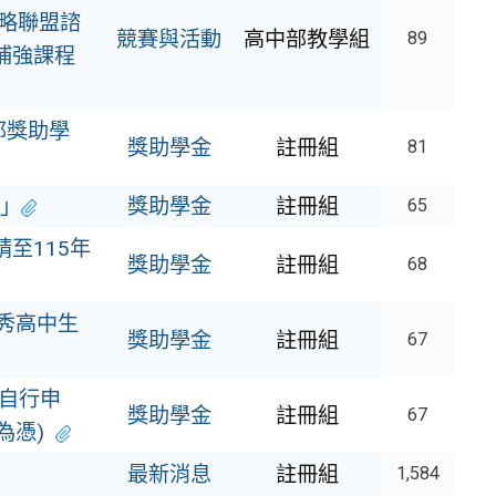
略聯盟諮
競賽與活動
高中部教學組
89
補強課程
邦獎助學
獎助學金
註冊組
81
｣
獎助學金
註冊組
65
請至115年
獎助學金
註冊組
68
秀高中生
獎助學金
註冊組
67
(自行申
獎助學金
註冊組
67
戳為憑)
最新消息
註冊組
1,584