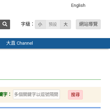
English
送出
字級：
網站導覽
小
預設
大
搜
尋：
大直 Channel
送
鍵字：
出