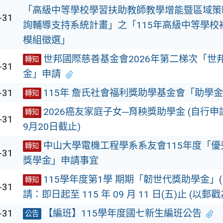
「高級中等學校學習扶助教師教學增能暨區域策
-31
詢輔導支持系統計畫」之「115年高級中等學校
模組徵選」
世邦國際慈善基金會2026年第二梯次「世
轉知
-31
金」申請
-31
115年 詹氏社會福利獎助學基金會「助學金
轉知
2026癌友家庭子女─育秧獎助學金 (自行申
轉知
-31
9月20日截止)
中山大學電機工程學系系友會115年度「優
轉知
-31
獎學金」申請事宜
115學年度第1學 期期「韌世代獎助學金」
轉知
-31
請：即日起至 115 年 09 月 11 日(五)止 (以郵
-31
【編班】115學年度國七新生編班公告
公告