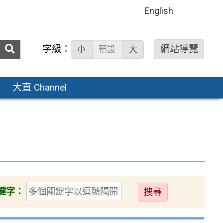
English
送出
字級：
網站導覽
小
預設
大
搜
尋：
大直 Channel
送
鍵字：
出