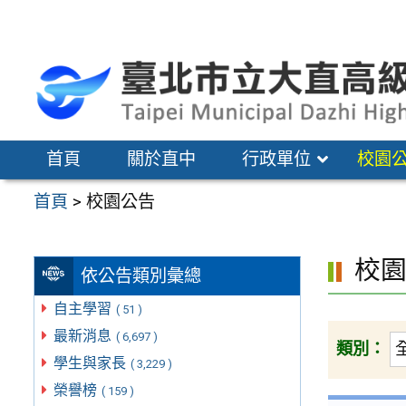
跳
至
主
要
內
容
首頁
關於直中
行政單位
校園
區
首頁
>
校園公告
校
依公告類別彙總
自主學習
( 51 )
最新消息
( 6,697 )
類別：
學生與家長
( 3,229 )
榮譽榜
( 159 )