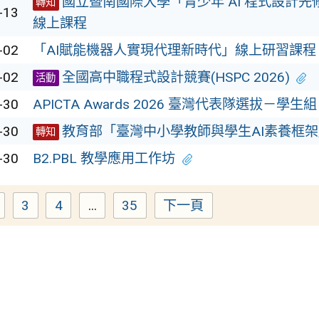
國立暨南國際大學「青少年 AI 程式設計
轉知
-13
線上課程
-02
「AI賦能機器人實現代理新時代」線上研習課程
-02
全國高中職程式設計競賽(HSPC 2026)
活動
-30
APICTA Awards 2026 臺灣代表隊選拔－學生組
-30
教育部「臺灣中小學教師與學生AI素養框架
轉知
-30
B2.PBL 教學應用工作坊
3
4
...
35
下一頁
Page
Page
Page
Page