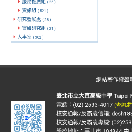
服務推廣組
( 25 )
資訊組
( 521 )
研究發展處
( 28 )
實驗研究組
( 21 )
人事室
( 302 )
網站著作權聲
臺北市立大直高級中學
Taipei 
電話：(02) 2533-4017
(查詢處
校安通報/反霸凌信箱: dcsh183@d
校安通報/反霸凌專線: (02)2533
學校地址：臺北市 104344 中