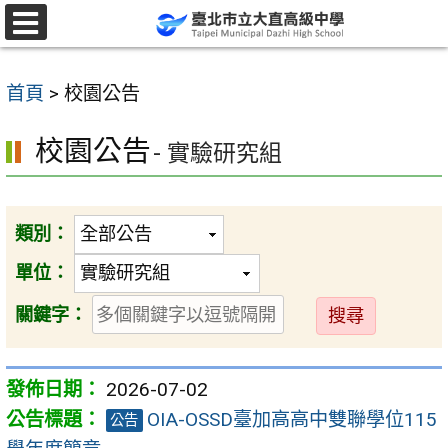
跳
至
選
單
主
首頁
>
校園公告
要
內
校園公告
- 實驗研究組
容
區
類別：
單位：
送
關鍵字：
出
2026-07-02
OIA-OSSD臺加⾼高中雙聯學位115
公告