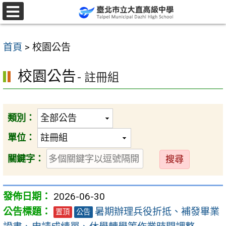
跳
至
選
單
主
首頁
>
校園公告
要
內
校園公告
- 註冊組
容
區
類別：
單位：
送
關鍵字：
出
2026-06-30
暑期辦理兵役折抵、補發畢業
置頂
公告