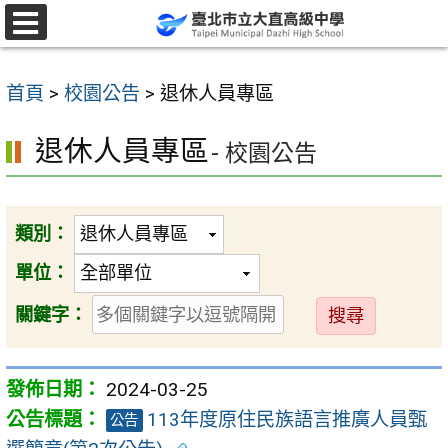
跳
至
選
單
主
首頁
>
校園公告
>
退休人員專區
要
內
退休人員專區
- 校園公告
容
區
類別：
單位：
送
關鍵字：
出
2024-03-25
113年度原住民族語言推廣人員甄
公告