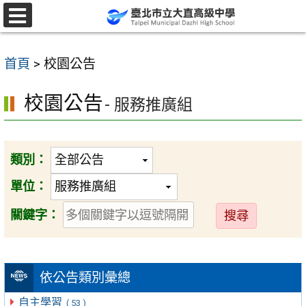
跳
至
選
單
主
首頁
>
校園公告
要
內
校園公告
- 服務推廣組
容
區
類別：
單位：
送
關鍵字：
出
依公告類別彙總
自主學習
( 53 )