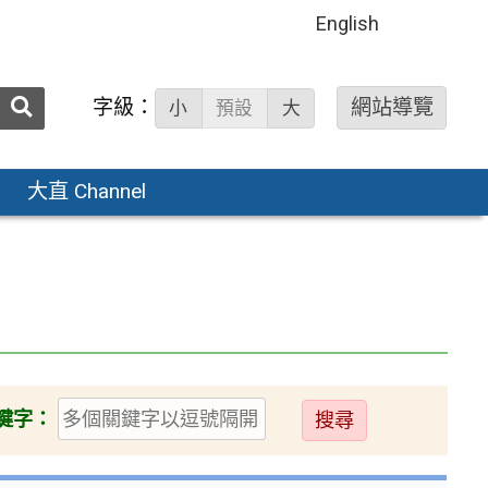
English
送出
字級：
網站導覽
小
預設
大
搜
尋：
大直 Channel
送
鍵字：
出