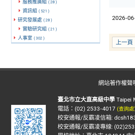
服務推廣組
( 28 )
資訊組
( 521 )
2026-06
研究發展處
( 28 )
實驗研究組
( 21 )
人事室
( 302 )
上一頁
網站著作權聲
臺北市立大直高級中學
Taipei 
電話：(02) 2533-4017
(查詢處
校安通報/反霸凌信箱: dcsh183@d
校安通報/反霸凌專線: (02)2533