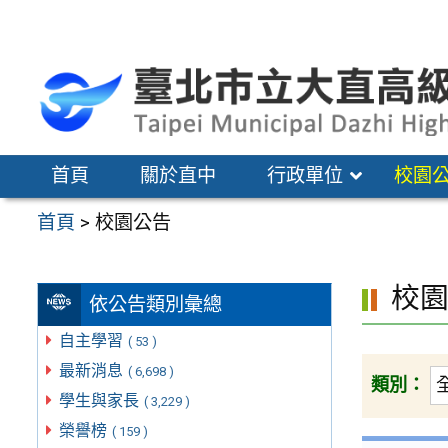
跳
至
主
要
內
容
首頁
關於直中
行政單位
校園
區
首頁
>
校園公告
校
依公告類別彙總
自主學習
( 53 )
最新消息
( 6,698 )
類別：
學生與家長
( 3,229 )
榮譽榜
( 159 )