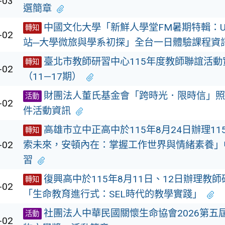
-03
選簡章
中國文化大學「新鮮人學堂FM暑期特輯：Uni-
轉知
-02
站─大學微旅與學系初探」全台一日體驗課程資
臺北市教師研習中心115年度教師聯誼活動
轉知
-02
（11—17期）
財團法人董氏基金會「跨時光．限時信」照
活動
-02
件活動資訊
高雄市立中正高中於115年8月24日辦理1
轉知
-02
索未來，安頓內在：掌握工作世界與情緒素養」
習
復興高中於115年8月11日、12日辦理教
轉知
-02
「生命教育進行式：SEL時代的教學實踐」
社團法人中華民國關懷生命協會2026第五
活動
-02