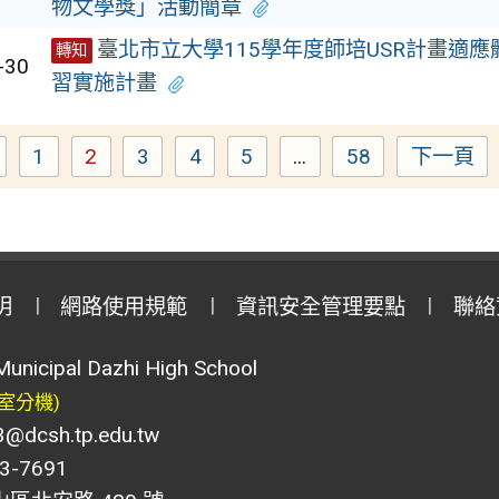
物文學獎」活動簡章
臺北市立大學115學年度師培USR計畫適
轉知
-30
習實施計畫
1
2
3
4
5
...
58
下一頁
Page
Page
Page
Page
Page
Page
明
網路使用規範
資訊安全管理要點
聯絡
Municipal Dazhi High School
室分機)
csh.tp.edu.tw
-7691