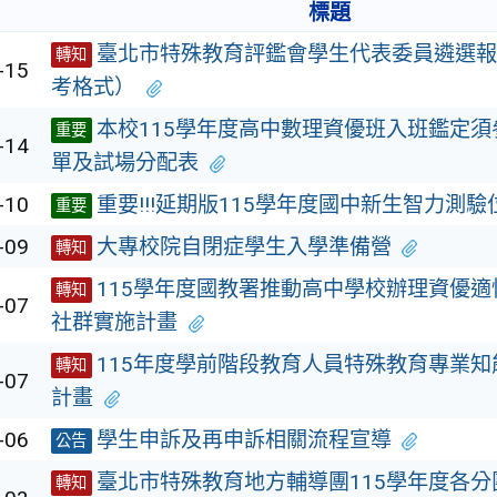
標題
臺北市特殊教育評鑑會學生代表委員遴選報
轉知
-15
考格式）
本校115學年度高中數理資優班入班鑑定須
重要
-14
單及試場分配表
-10
重要!!!延期版115學年度國中新生智力測
重要
-09
大專校院自閉症學生入學準備營
轉知
115學年度國教署推動高中學校辦理資優適
轉知
-07
社群實施計畫
115年度學前階段教育人員特殊教育專業知
轉知
-07
計畫
-06
學生申訴及再申訴相關流程宣導
公告
臺北市特殊教育地方輔導團115學年度各分
轉知