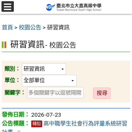
跳
至
選
單
主
首頁
>
校園公告
>
研習資訊
要
內
研習資訊
- 校園公告
容
區
類別：
單位：
送
關鍵字：
出
2026-07-23
高中職學生社會行為評量系統研習
轉知