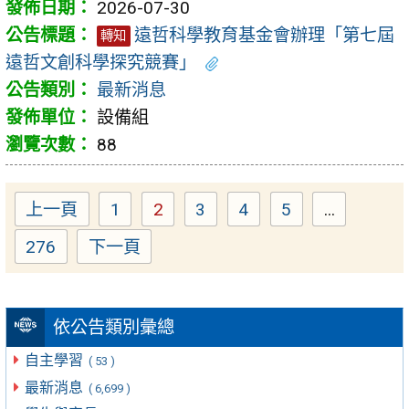
2026-07-30
遠哲科學教育基金會辦理「第七屆
轉知
遠哲文創科學探究競賽」
最新消息
設備組
88
上一頁
1
2
3
4
5
...
Page
Page
Page
Page
Page
276
下一頁
Page
依公告類別彙總
自主學習
( 53 )
最新消息
( 6,699 )