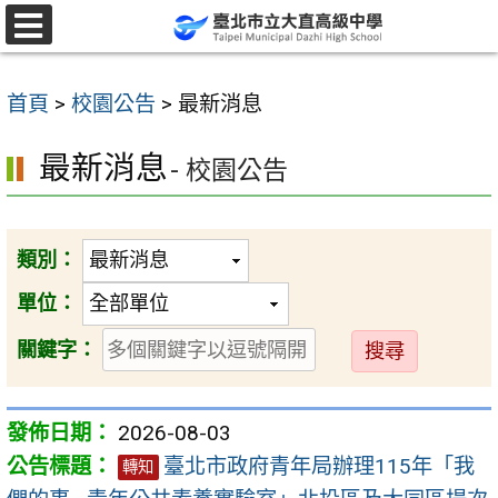
跳
至
選
單
主
首頁
>
校園公告
>
最新消息
要
內
最新消息
- 校園公告
容
區
類別：
單位：
送
關鍵字：
出
2026-08-03
臺北市政府青年局辦理115年「我
轉知