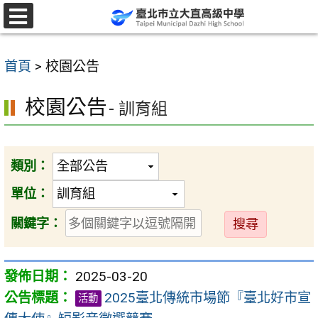
跳
至
選
單
主
首頁
>
校園公告
要
內
校園公告
- 訓育組
容
區
類別：
單位：
送
關鍵字：
出
2025-03-20
2025臺北傳統市場節『臺北好市宣
活動