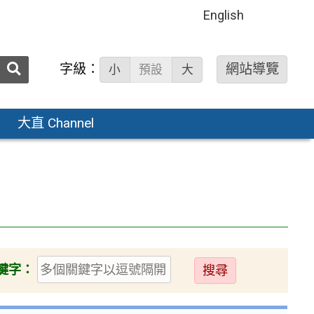
English
送出
字級：
網站導覽
小
預設
大
搜
尋：
大直 Channel
送
鍵字：
出