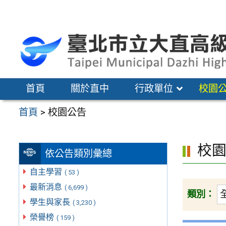
跳
至
主
要
內
容
首頁
關於直中
行政單位
校園
區
首頁
>
校園公告
校
依公告類別彙總
自主學習
( 53 )
最新消息
( 6,699 )
類別：
學生與家長
( 3,230 )
榮譽榜
( 159 )