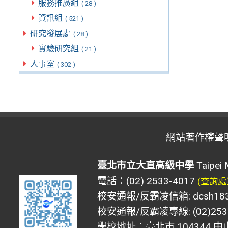
服務推廣組
( 28 )
資訊組
( 521 )
研究發展處
( 28 )
實驗研究組
( 21 )
人事室
( 302 )
網站著作權聲
臺北市立大直高級中學
Taipei 
電話：(02) 2533-4017
(查詢處
校安通報/反霸凌信箱: dcsh183@d
校安通報/反霸凌專線: (02)2533
學校地址：臺北市 104344 中