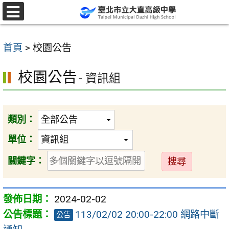
跳
至
選
單
主
首頁
>
校園公告
要
內
校園公告
- 資訊組
容
區
類別：
單位：
送
關鍵字：
出
2024-02-02
113/02/02 20:00-22:00 網路中斷
公告