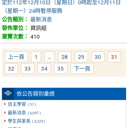
定於112年12月10日（星期日）0時起至12月11日
（星期一）24時暫停服務
最新消息
資訊組
410
上一頁
1
...
28
29
30
31
Page
Page
Page
Page
Page
32
33
34
35
下一頁
Page
Page
Page
Page
依公告類別彙總
自主學習
( 51 )
最新消息
( 6,697 )
學生與家長
( 3,229 )