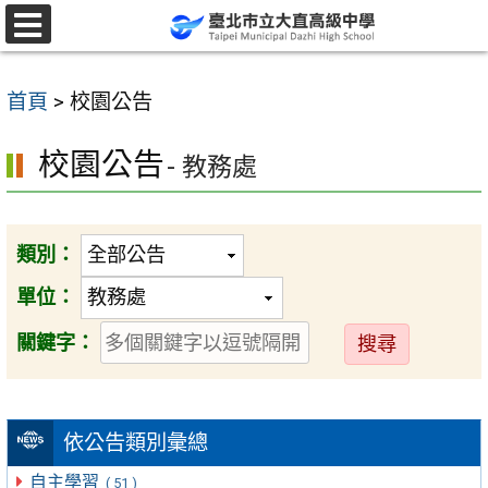
跳
至
選
單
主
首頁
>
校園公告
要
內
校園公告
- 教務處
容
區
類別：
單位：
送
關鍵字：
出
依公告類別彙總
自主學習
( 51 )