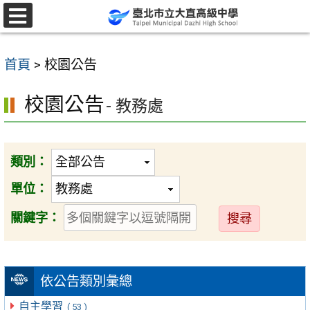
跳
至
選
單
主
首頁
>
校園公告
要
內
校園公告
- 教務處
容
區
類別：
單位：
送
關鍵字：
出
依公告類別彙總
自主學習
( 53 )