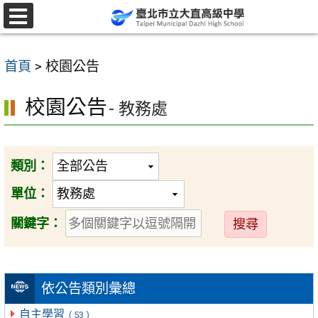
跳
至
選
單
主
首頁
>
校園公告
要
內
校園公告
- 教務處
容
區
類別：
單位：
送
關鍵字：
出
依公告類別彙總
自主學習
( 53 )