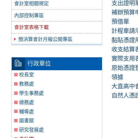
支出證明
會計室相關規定
補辦預算
內部控制專區
預借單
會計室表格下載
計程車請
預決算會計月報公開專區
黏貼憑證
收支結算
實際支用
行政單位
原始憑證
校長室
領據
教務處
大直高中
學生事務處
自然人憑
總務處
輔導處
圖書館
研究發展處