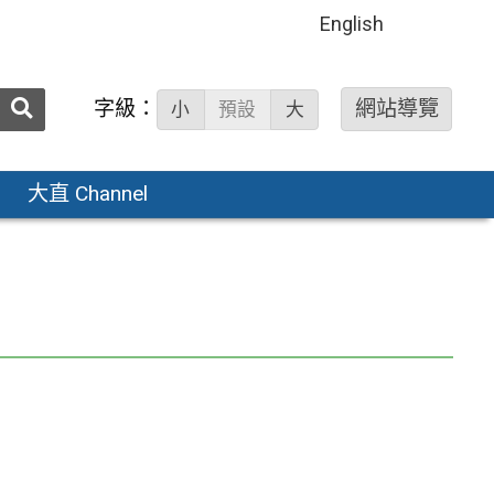
English
送出
字級：
網站導覽
小
預設
大
搜
尋：
大直 Channel