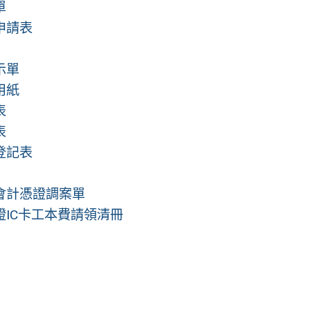
單
申請表
示單
用紙
表
表
登記表
會計憑證調案單
證IC卡工本費請領清冊