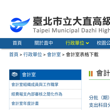
跳
至
主
要
內
容
首頁
關於直中
行政單位
校園
區
首頁
>
行政單位
>
會計室
>
會計室表格下載
會
會計室
會計室組織成員與工作職掌
經費報支內部審核之簡化作為
分批（期
會計室年度計畫
支出科目