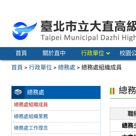
跳
至
主
要
內
容
首頁
關於直中
行政單位
校園
區
首頁
>
行政單位
>
總務處
>
總務處組織成員
總
總務處
總務處組織成員
職
總務處組織業務
總務
總務處工作理念