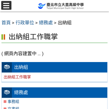
跳
至
選
單
主
首頁
>
行政單位
>
總務處
>
出納組
要
內
出納組工作職掌
容
區
( 網頁內容建置中 ... )
出納組
出納組工作職掌
總務處
事務組
文書組