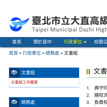
跳
至
主
要
內
容
首頁
關於直中
行政單位
校園
區
首頁
>
行政單位
>
總務處
>
文書組
文
文書組
文書組工作職掌
典守
繕校
總務處
負責