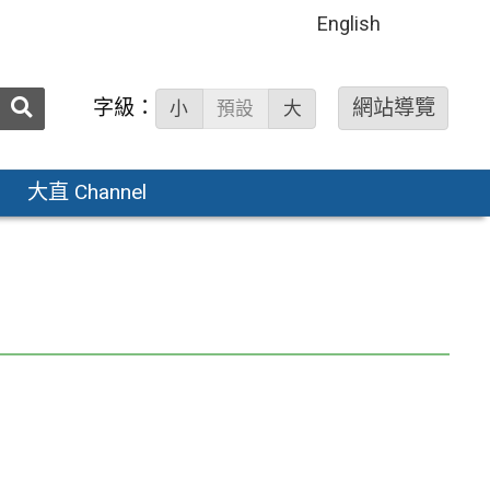
English
送出
字級：
網站導覽
小
預設
大
搜
尋：
大直 Channel