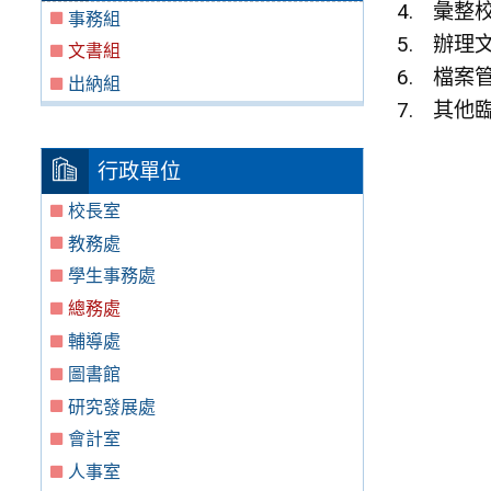
彙整
事務組
辦理
文書組
檔案
出納組
其他
行政單位
校長室
教務處
學生事務處
總務處
輔導處
圖書館
研究發展處
會計室
人事室