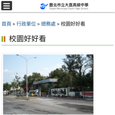
跳
至
選
單
主
首頁
>
行政單位
>
總務處
>
校園好好看
要
內
校園好好看
容
區