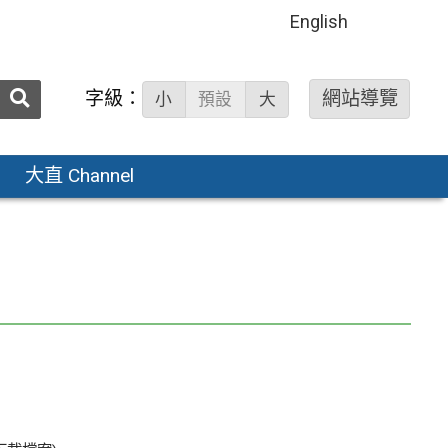
English
送出
字級：
網站導覽
小
預設
大
搜
尋：
大直 Channel