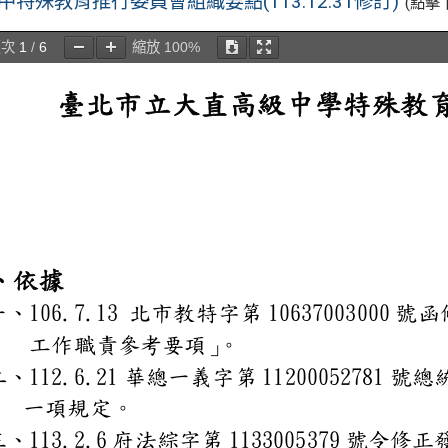
中特殊教育推行委員會組織要點(113.12.31修訂)
(點擊
頁次
1
/
6
縮放
100%