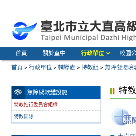
跳
至
主
要
內
容
首頁
關於直中
行政單位
校園
區
首頁
>
行政單位
>
輔導處
>
特教組
>
無障礙環境
特
無障礙軟體設施
特教推行委員會組織
特教團隊