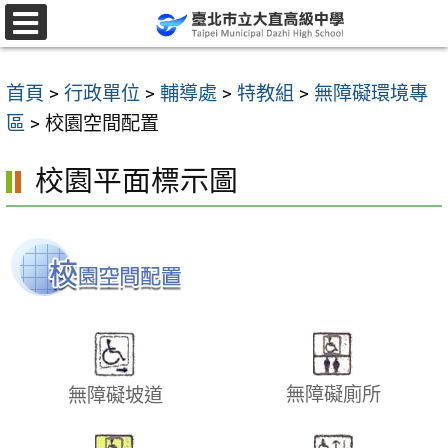
跳
至
選
單
主
首頁
>
行政單位
>
輔導處
>
特教組
>
無障礙環境專
要
區
>
校園空間配置
內
容
校園平面標示圖
區
無障礙廁所
無障礙坡道