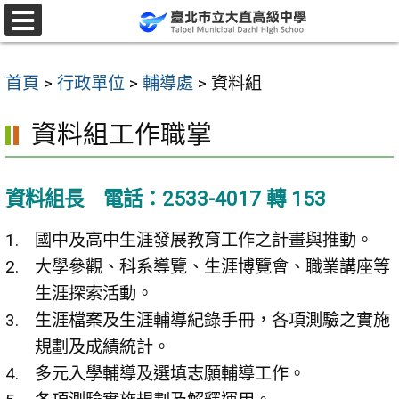
跳
至
選
單
主
首頁
>
行政單位
>
輔導處
>
資料組
要
內
資料組工作職掌
容
區
資料組長 電話：2533-4017 轉 153
國中及高中生涯發展教育工作之計畫與推動。
大學參觀、科系導覽、生涯博覽會、職業講座等
生涯探索活動。
生涯檔案及生涯輔導紀錄手冊，各項測驗之實施
規劃及成績統計。
多元入學輔導及選填志願輔導工作。