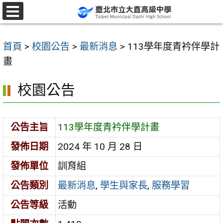
跳
至
選
單
主
首頁
>
校園公告
>
最新消息
>
113學年度青衿伴學計
要
畫
內
容
校園公告
區
公告主旨
113學年度青衿伴學計畫
發佈日期
2024 年 10 月 28 日
發佈單位
訓育組
公告類別
最新消息
,
學生與家長
,
服務學習
公告等級
活動