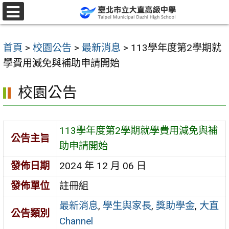
跳
至
選
單
主
首頁
>
校園公告
>
最新消息
>
113學年度第2學期就
要
學費用減免與補助申請開始
內
容
校園公告
區
113學年度第2學期就學費用減免與補
公告主旨
助申請開始
發佈日期
2024 年 12 月 06 日
發佈單位
註冊組
最新消息
,
學生與家長
,
獎助學金
,
大直
公告類別
Channel