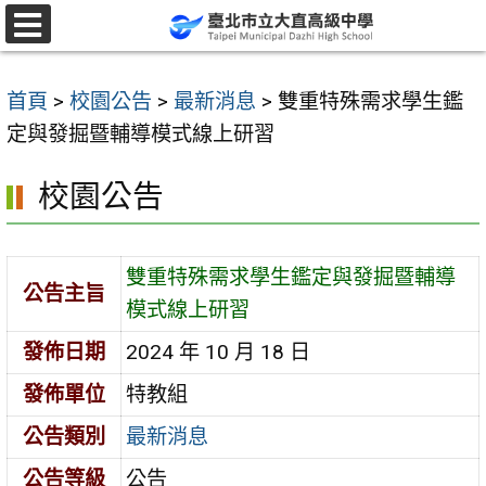
跳
至
選
單
主
首頁
>
校園公告
>
最新消息
>
雙重特殊需求學生鑑
要
定與發掘暨輔導模式線上研習
內
容
校園公告
區
雙重特殊需求學生鑑定與發掘暨輔導
公告主旨
模式線上研習
發佈日期
2024 年 10 月 18 日
發佈單位
特教組
公告類別
最新消息
公告等級
公告