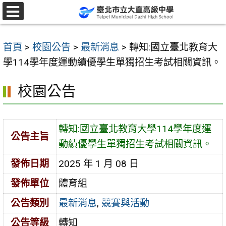
跳
至
選
單
主
首頁
>
校園公告
>
最新消息
>
轉知:國立臺北教育大
要
學114學年度運動績優學生單獨招生考試相關資訊。
內
容
校園公告
區
轉知:國立臺北教育大學114學年度運
公告主旨
動績優學生單獨招生考試相關資訊。
發佈日期
2025 年 1 月 08 日
發佈單位
體育組
公告類別
最新消息
,
競賽與活動
公告等級
轉知