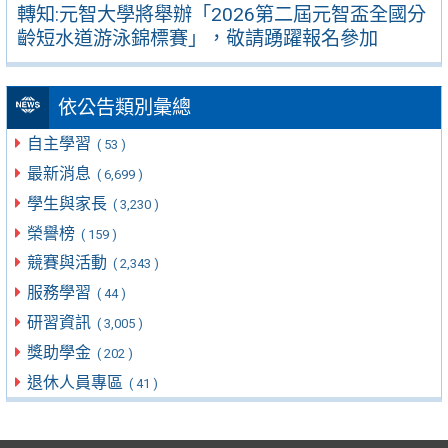
轉知:元智大學將舉辦「2026第二屆元智盃全國分
齡短水道游泳錦標賽」，敬請踴躍報名參加
依公告類別彙總
自主學習
( 53 )
最新消息
( 6,699 )
學生與家長
( 3,230 )
榮譽榜
( 159 )
競賽與活動
( 2,343 )
服務學習
( 44 )
研習資訊
( 3,005 )
獎助學金
( 202 )
退休人員專區
( 41 )