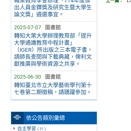
【2
職業教育學會辦理「114年度傑
出人員金鐸獎及研究生暨大學生
論文獎」遴選事宜。
2025-07-07
圖書館
轉知大葉大學辦理教育部「提升
大學通識教育中程計畫」
（IGER）所出版之三本電子書，
請師長查閱與下載典藏，俾利文
獻推廣與學術資源之共享。
2025-06-30
圖書館
轉知臺北市立大學藝術學刊第十
七卷第二期徵稿，請踴躍參加。
依公告類別彙總
自主學習
( 51 )