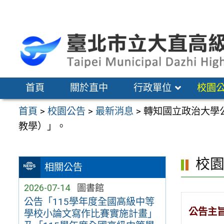
跳
至
主
要
內
容
首頁
關於直中
行政單位
校園
區
首頁
>
校園公告
>
最新消息
>
轉知國立政治大學
教學）」。
校
相關公告
2026-07-14
圖書館
公告「115學年度全國高級中等
公告主
學校小論文寫作比賽實施計畫」