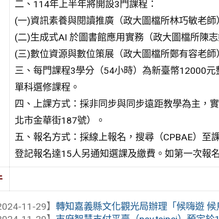
二、114年上半年將開設3門課程：
(一)資訊素養與閱讀推廣（政大圖檔所林巧敏老師
(二)生成式AI 於圖書館應用實務（政大圖檔所陳
(三)數位資源與數位策展（政大圖檔所鄭有容老師
三、每門課程3學分（54小時）為新臺幣12000
單科選修課程。
四、上課方式：採非同步與同步遠距教學為主，實
北市金華街187號）。
五、報名方式：採線上報名，搜尋（CPBAE）
登記報名達15人另通知選課及繳費。如第一次報
件
024-11-29】
轉知嘉義縣文化觀光局辦理「候嗨遊 候