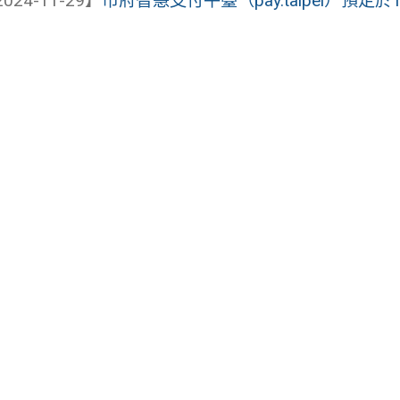
024-11-29】
市府智慧支付平臺（pay.taipei）預定於1