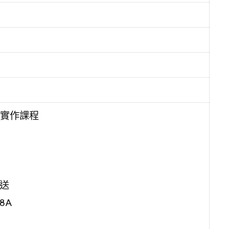
實作課程
接送
68A