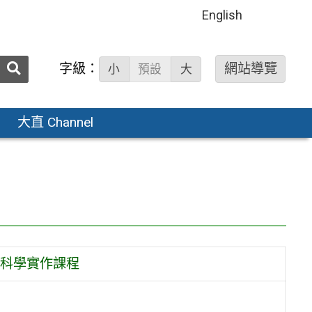
English
送出
字級：
網站導覽
小
預設
大
搜
尋：
大直 Channel
科學實作課程