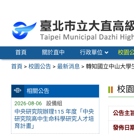
跳
至
主
要
內
容
首頁
關於直中
行政單位
校園
區
首頁
>
校園公告
>
最新消息
>
轉知國立中山大學
校
相關公告
2026-08-06
設備組
中央研究院辦理115 年度「中央
公告主
研究院高中生命科學研究人才培
育計畫」
發佈日