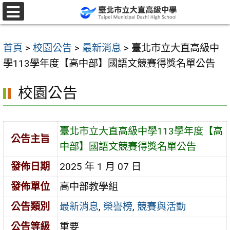
跳
至
選
單
主
首頁
>
校園公告
>
最新消息
>
臺北市立大直高級中
要
學113學年度【高中部】國語文競賽得獎名單公告
內
容
校園公告
區
臺北市立大直高級中學113學年度【高
公告主旨
中部】國語文競賽得獎名單公告
發佈日期
2025 年 1 月 07 日
發佈單位
高中部教學組
公告類別
最新消息
,
榮譽榜
,
競賽與活動
公告等級
重要