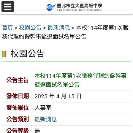
跳
至
選
單
主
首頁
>
校園公告
>
最新消息
>
本校114年度第1次職
要
務代理約僱幹事甄選面試名單公告
內
容
校園公告
區
本校114年度第1次職務代理約僱幹事
公告主旨
甄選面試名單公告
發佈日期
2025 年 4 月 15 日
發佈單位
人事室
公告類別
最新消息
公告等級
無