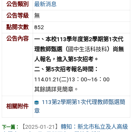
公告類別
最新消息
公告等級
無
點閱次數
852
公告內容
一、本校
113
學年度第
2
學期第
1
次代
理教師甄選（
國中生活科技科
）尚無
人報名，進入第5
次招考。
二、第5
次招考報名時間：
114.01.21(二)13：00~16：00
其餘請詳見簡章。
113第2學期第1次代理教師甄選簡
相關附件
章
【2025-01-21】
轉知：新北市私立及人高級