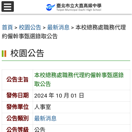
跳
至
選
單
主
首頁
>
校園公告
>
最新消息
>
本校總務處職務代理
要
約僱幹事甄選錄取公告
內
容
校園公告
區
本校總務處職務代理約僱幹事甄選錄
公告主旨
取公告
發佈日期
2024 年 10 月 01 日
發佈單位
人事室
公告類別
最新消息
公告等級
公告